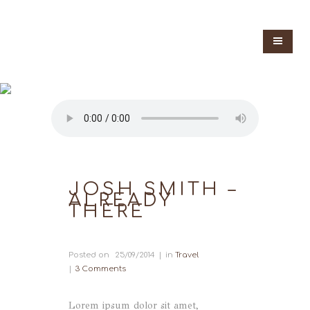
JOSH SMITH –
ALREADY
THERE
Posted on
25/09/2014
in
Travel
3 Comments
Lorem ipsum dolor sit amet,