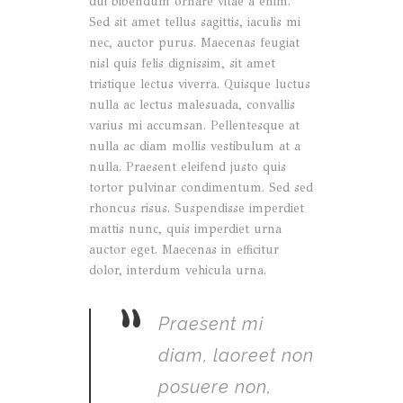
dui bibendum ornare vitae a enim.
Sed sit amet tellus sagittis, iaculis mi
nec, auctor purus. Maecenas feugiat
nisl quis felis dignissim, sit amet
tristique lectus viverra. Quisque luctus
nulla ac lectus malesuada, convallis
varius mi accumsan. Pellentesque at
nulla ac diam mollis vestibulum at a
nulla. Praesent eleifend justo quis
tortor pulvinar condimentum. Sed sed
rhoncus risus. Suspendisse imperdiet
mattis nunc, quis imperdiet urna
auctor eget. Maecenas in efficitur
dolor, interdum vehicula urna.
”
Praesent mi
diam, laoreet non
posuere non,