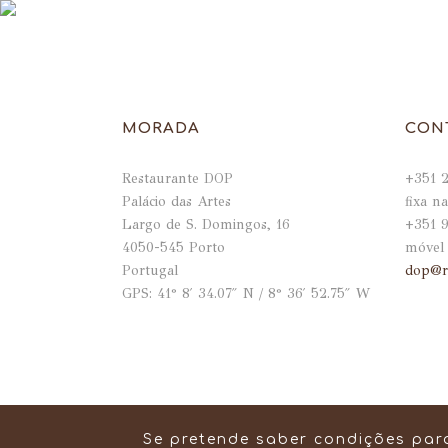
MORADA
CON
Restaurante DOP
+351 2
Palácio das Artes
fixa na
Largo de S. Domingos, 16
+351 9
4050-545 Porto
móvel 
Portugal
dop@r
GPS: 41° 8′ 34.07″ N / 8° 36′ 52.75″ W
Se pretende saber condições par