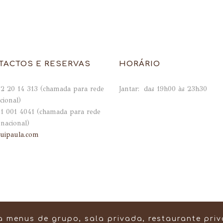
TACTOS E RESERVAS
HORÁRIO
2 20 14 313 (chamada para rede
Jantar: das 19h00 às 23h30
cional)
1 001 4041 (chamada para rede
nacional)
uipaula.com
a menus de grupo, sala privada, restaurante pri