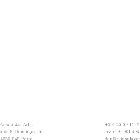
Palácio das Artes
+351 22 20 14 3
o de S. Domingos, 16
+351 91 001 404
4050-545 Porto
dop@ruipaula.c